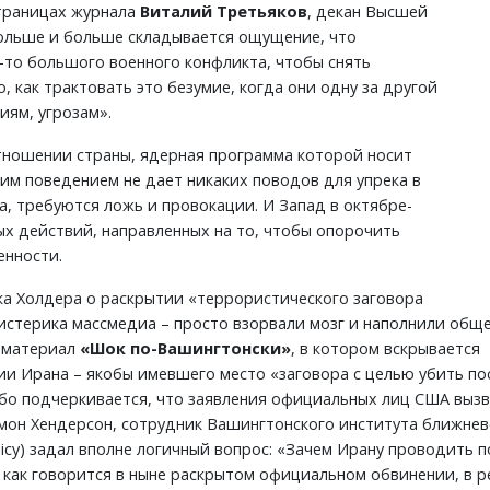
траницах журнала
Виталий Третьяков
, декан Высшей
больше и больше складывается ощущение, что
-то большого военного конфликта, чтобы снять
ю, как трактовать это безумие, когда они одну за другой
иям, угрозам».
отношении страны, ядерная программа которой носит
им поведением не дает никаких поводов для упрека в
 требуются ложь и провокации. И Запад в октябре-
х действий, направленных на то, чтобы опорочить
енности.
ка Холдера о раскрытии «террористического заговора
истерика массмедиа – просто взорвали мозг и наполнили общ
я материал
«Шок по-Вашингтонски»
, в котором вскрывается
и Ирана – якобы имевшего место «заговора с целью убить по
обо подчеркивается, что заявления официальных лиц США выз
ймон Хендерсон, сотрудник Вашингтонского института ближне
Policy) задал вполне логичный вопрос: «Зачем Ирану проводить
 как говорится в ныне раскрытом официальном обвинении, в р