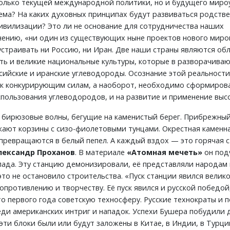
олько текущей международной политики, но и будущего миро
ема? На каких духовных принципах будут развиваться родств
цивилизации? Это ли не основание для сотрудничества наших
 мнению, «ни один из существующих ныне проектов нового миро
 устраивать ни Россию, ни Иран. Две наши страны являются о
ость и великие национальные культуры, которые в разворачива
сийские и иранские углеводороды. Осознание этой реальности, 
 к конкурирующим силам, а наоборот, необходимо сформироват
спользования углеводородов, и на развитие и применение выс
е бирюзовые волны, бегущие на каменистый берег. Прибрежны
жают корзины с сизо-фиолетовыми тунцами. Окрестная каменна
превращаются в белый пепел. А каждый вздох — это горячая с
лександр Проханов
. В материале
«Атомная мечеть»
он под
да. Эту станцию демонизировали, её представляли народам м
это не остановило строительства. «Пуск станции явился вели
противлению и творчеству. Её пуск явился и русской победой
 первого года советскую техносферу. Русские технократы и
ди американских интриг и нападок. Успехи Бушера побудили д
ти блоки были или будут заложены в Китае, в Индии, в Турции