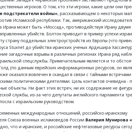
ественных игроков. О том, кто эти игроки, какие цели они пр
е подстрекатели войны»
, рассказывающем о некоторых ма
отив Исламской республики. Так, американский исследовател
ив Ирана может быть «Моссад», противодействуя Ирану двумя
правленных убийств. Болтон приводит в пример успехи изра
эту страну поддельных электроустройств из Европы (что приве
ируса Stuxnet до убийства иранских ученых Ардешира Хассанпур
вние загадочные взрывы в различных регионах Ирана ряд наб
раильской спецслужбы. Примечательным является и то обстоя
Голд (по данным еврейских информационных ресурсов, он явл
же оказался вовлечен в скандал в связи с тайными встречами
скими политическими деятелями. Цель контактов очевидна - 
ные объекты. Ни факт этих встреч, ни их содержание не фигур
кой службы, из-за чего депутаты английского парламента тр
посла с израильским руководством.
временных международных отношений, российско-иранскому
теля Союза военных исламоведов России
Валерия Мунирова «
идно, что и иранские, и российские нефтегазовые ресурсы сего