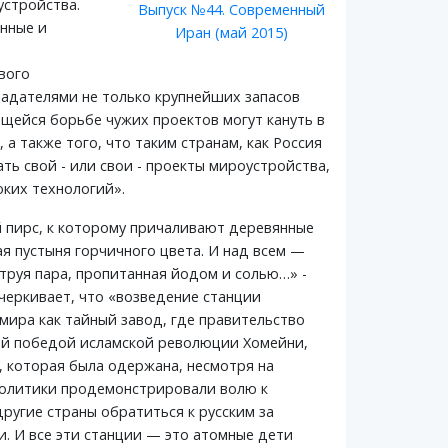
устройства.
Выпуск №44. Современный
енные и
Иран (май 2015)
вого
бладателями не только крупнейших запасов
ющейся борьбе чужих проектов могут кануть в
а также того, что таким странам, как Россия
ь свой - или свои - проекты мироустройства,
оких технологий».
й пирс, к которому причаливают деревянные
я пустыня горчичного цвета. И над всем —
труя пара, пропитанная йодом и солью…» -
черкивает, что «возведение станции
ира как тайный завод, где правительство
кой победой исламской революции Хомейни,
, которая была одержана, несмотря на
 политики продемонстрировали волю к
ругие страны обратиться к русским за
. И все эти станции — это атомные дети