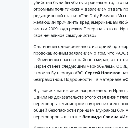
убийства были бы убиты и ранены «сто, сто п
огромным политическим давлением отдать при
редакционной статье «The Daily Beast»: «Мы 
желающий причинить вред американцам любой 
чистки 2009 года режим Тегерана - это не Ир
свое нечаянное самоубийство».
Фактически одновременно с историей про «ира
провокационным заявлением о том, что «АЭС 
сейсмически опасных районов мира», а статья
«Иран станет следующим Чернобылем». Офици
строила Бушерскую АЭС,
Сергей Новиков
наз
безграмотной. Подробности – в материале
«С
В условиях нагнетания напряженности Иран п
Одним из доказательств этого стал визит гл
переговоры с министром внутренних дел нас
общей безопасности принцем Мукраном бин А
переговоров – в статье
Леонида Савина «И
Далеко не единичные спорные моменты в отн