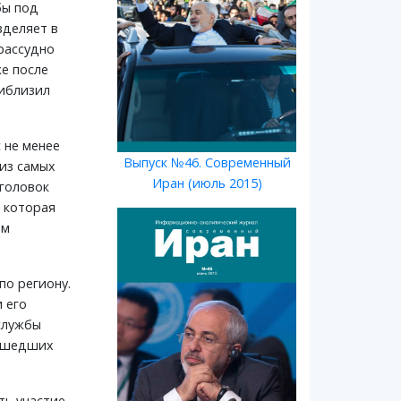
бы под
зделяет в
рассудно
е после
риблизил
 не менее
Выпуск №46. Современный
из самых
Иран (июль 2015)
аголовок
 которая
ем
по региону.
 его
службы
рошедших
ть участие