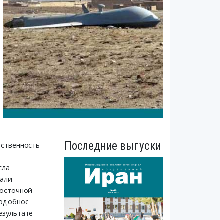
Последние выпуски
ественность
сла
вали
восточной
 подобное
езультате