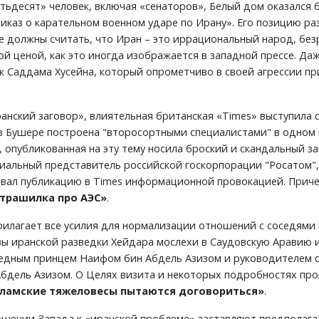
ятьдесят» человек, включая «сенаторов», Белый дом оказался 
каз о карательном военном ударе по Ирану». Его позицию ра
не должны считать, что Иран – это иррациональный народ, без
ценой, как это иногда изображается в западной прессе. Даж
ак Саддама Хусейна, который опрометчиво в своей агрессии п
нский заговор», влиятельная британская «Times» выступила с
в Бушере построена "второсортными специалистами" в одном 
, опубликованная на эту тему носила броский и скандальный з
альный представитель российской госкорпорации "Росатом",
вал публикацию в Times информационной провокацией. Прич
трашилка про АЭС»
.
рилагает все усилия для нормализации отношений с соседями 
авы иранской разведки Хейдара мослехи в Саудовскую Аравию и
ледным принцем Наифом бин Абдель Азизом и руководителем 
бдель Азизом. О Целях визита и некоторых подробностях п
сламские тяжеловесы пытаются договориться»
.
ошении Запада к «иранской проблеме» заставляют предполага