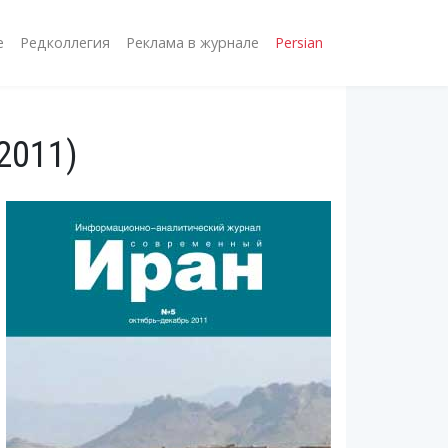
е
Редколлегия
Реклама в журнале
Persian
2011)