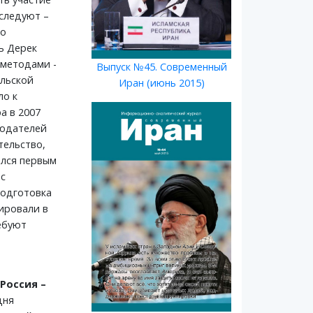
еследуют –
ло
ь Дерек
 методами -
Выпуск №45. Современный
ильской
Иран (июнь 2015)
ло к
а в 2007
людателей
тельство,
ялся первым
 с
подготовка
ировали в
ебуют
Россия –
дня