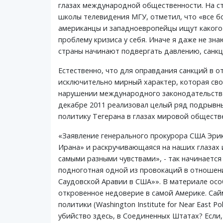
глазах международной общественности. На с
школы телевидения МГУ, отметил, что «все 
американцы и западноевропейцы ищут какого
проблему кризиса у себя. Иначе я даже не зна
страны начинают подвергать давлению, санкц
Естественно, что для оправдания санкций в 
исключительно мирный характер, которая сво
нарушении международного законодательства,
декабре 2011 реализовал целый ряд подрывны
политику Тегерана в глазах мировой обществ
«Заявление генерального прокурора США Эри
Ирана» и раскручивающаяся на наших глазах 
самыми разными чувствами», - так начинаетс
подноготная одной из провокаций в отношени
Саудовской Аравии в США»». В материале ос
откровенное недоверие в самой Америке. Са
политики (Washington Institute for Near East 
убийство здесь, в Соединенных Штатах? Если,