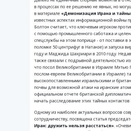
в процессах по ее решению не явных, но могущ
в материале
«Демонизация Ирана и тайны
известных аспектах информационной войны пр
Болтон считает, что ключевым игроком прот
с помощью промышленного саботажа и целена
спецслужбы на этом поприще - от поставки в 
поломке 50 центрифуг в Натанзе) и запуска в
году и Маджида Шахриари в 2010 году. Неда
также связали с подрывной деятельностью из
что посол Великобритании в Израиле Мэтью 
послом-евреем Великобритании в Израиле) так
высокопоставленными израильскими и британ
почвы для возможной атаки на иранские атом
официальном отчете британской дипломатичес
начать расследование этих тайных контактов 
Одному из наиболее актуальных вопросов со
сотрудничеству, посвящена статья председа
Иран: дружить нельзя расстаться»
. «Очев