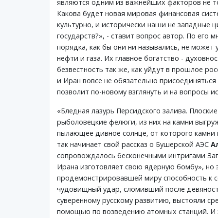
являются одним из важнейших факторов не т
Какова будет новая мировая финансовая сист
культурно, и исторически наши не западные 
государств?», - ставит вопрос автор. По его
порядка, как бы они ни назывались, не может
нефти и газа. Их главное богатство - духовн
безвестность так же, как уйдут в прошлое рос
и Иран вовсе не обязательно присоединяться
позволит по-новому взглянуть и на вопросы и
«Бледная лазурь Персидского залива. Плоски
рыболовецкие фелюги, из них на камни выгру
пылающее дивное солнце, от которого камни 
так начинает свой рассказ о Бушерской АЭС
А
сопровождалось бесконечными интригами Запа
Ирана изготовляет свою ядерную бомбу», но 
продемонстрировавшей миру способность к со
чудовищный удар, сломивший после девяносто
суверенному русскому развитию, выстояли сре
помощью по возведению атомных станций. И э